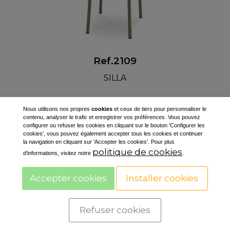
Ref.2109
SILLA
Nous utilisons nos propres
cookies
et ceux de tiers pour personnaliser le
contenu, analyser le trafic et enregistrer vos préférences. Vous pouvez
configurer ou refuser les cookies en cliquant sur le bouton 'Configurer les
cookies', vous pouvez également accepter tous les cookies et continuer
la navigation en cliquant sur 'Accepter les cookies'. Pour plus
politique de cookies
d'informations, visitez notre
.
Accepter cookies
Installer cookies
CROM 2, SA
Ctra. N-II 454 km
Refuser cookies
Poligon industriel Galileo C / B
25180 - Alcarras - ESPAGNE