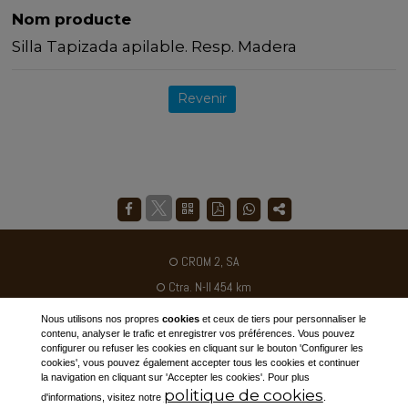
Nom producte
Silla Tapizada apilable. Resp. Madera
Revenir
CROM 2, SA
Ctra. N-II 454 km
Poligon industriel Galileo C / B
Nous utilisons nos propres
cookies
et ceux de tiers pour personnaliser le
contenu, analyser le trafic et enregistrer vos préférences. Vous pouvez
25180 - Alcarras - ESPAGNE
configurer ou refuser les cookies en cliquant sur le bouton 'Configurer les
cookies', vous pouvez également accepter tous les cookies et continuer
Tél. +34 973 795030
la navigation en cliquant sur 'Accepter les cookies'. Pour plus
politique de cookies
ventas@crom2.com
d'informations, visitez notre
.