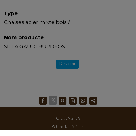
Type
Chaises acier mixte bois /
Nom producte
SILLA GAUDI BURDEOS
Revenir
CROM 2, SA
Ctra. N-II 454 km
Poligon industriel Galileo C / B