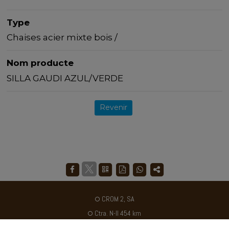
Type
Chaises acier mixte bois /
Nom producte
SILLA GAUDI AZUL/VERDE
Revenir
CROM 2, SA
Ctra. N-II 454 km
Poligon industriel Galileo C / B