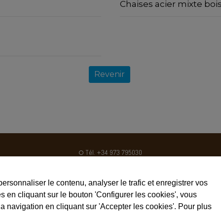
Chaises acier mixte bois
Revenir
Tél. +34 973 795030
Fax. +34 973 795031
ventas@crom2.com
personnaliser le contenu, analyser le trafic et enregistrer vos
Avertissements
 en cliquant sur le bouton 'Configurer les cookies', vous
a navigation en cliquant sur 'Accepter les cookies'. Pour plus