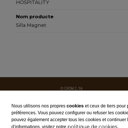
HOSPITALITY
Nom producte
Silla Magnet
CROM 2, SA
Ctra. N-II 454 km
Poligon industriel Galileo C / B
Nous utilisons nos propres
cookies
et ceux de tiers pour 
25180 - Alcarras - ESPAGNE
préférences. Vous pouvez configurer ou refuser les cookies
pouvez également accepter tous les cookies et continuer l
politique de cookies
d'informations, visitez notre
.