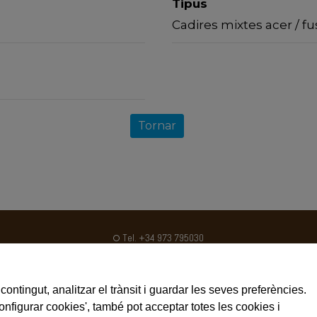
Tipus
Cadires mixtes acer / fu
Tornar
Tel. +34 973 795030
Fax. +34 973 795031
ventas@crom2.com
contingut, analitzar el trànsit i guardar les seves preferències.
Avís legal
Configurar cookies', també pot acceptar totes les cookies i