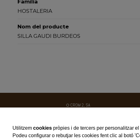
Família
HOSTALERIA
Nom del producte
SILLA GAUDI BURDEOS
CROM 2, SA
Ctra. N-II km 454
Poligon Industrial Galileo C / B
Utilitzem
cookies
pròpies i de tercers per personalitzar el 
25180 - ALCARRÀS - SPAIN
Podeu configurar o rebutjar les cookies fent clic al botó '