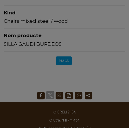
Kind
Chairs mixed steel / wood
Nom producte
SILLA GAUDI BURDEOS
Back
CROM 2, SA
Ctra. N-II km 454
Poligon Industrial Galileo C / B