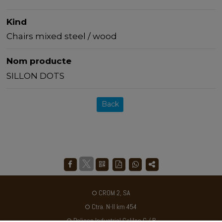
Kind
Chairs mixed steel / wood
Nom producte
SILLON DOTS
Back
CROM 2, SA
Ctra. N-II km 454
Poligon Industrial Galileo C / B