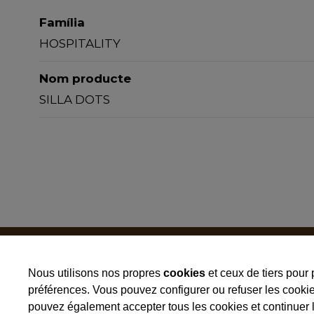
Família
HOSPITALITY
Nom producte
SILLA DOTS
CROM 2, SA
Nous utilisons nos propres
cookies
et ceux de tiers pour 
Ctra. N-II 454 km
préférences. Vous pouvez configurer ou refuser les cookies
Poligon industriel Galileo C / B
pouvez également accepter tous les cookies et continuer l
25180 - Alcarras - ESPAGNE