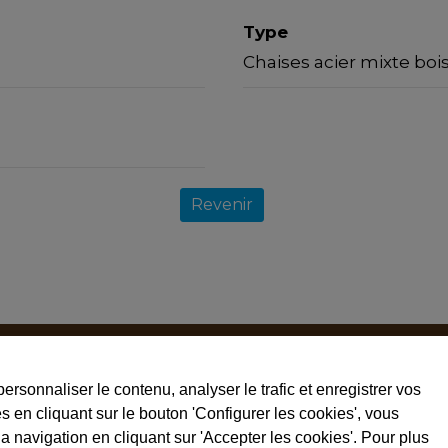
Type
Chaises acier mixte bois
Revenir
Tél. +34 973 795030
personnaliser le contenu, analyser le trafic et enregistrer vos
Fax. +34 973 795031
 en cliquant sur le bouton 'Configurer les cookies', vous
ventas@crom2.com
a navigation en cliquant sur 'Accepter les cookies'. Pour plus
Avertissements