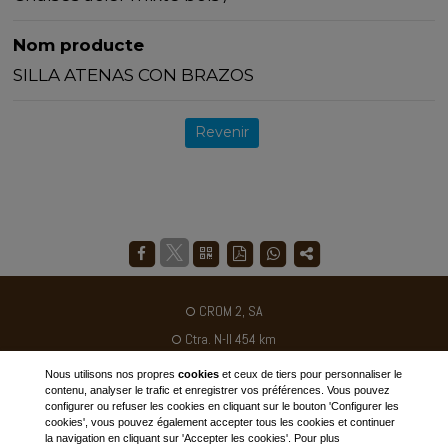
Nom producte
SILLA ATENAS CON BRAZOS
Revenir
CROM 2, SA
Ctra. N-II 454 km
Poligon industriel Galileo C / B
Nous utilisons nos propres
cookies
et ceux de tiers pour personnaliser le
contenu, analyser le trafic et enregistrer vos préférences. Vous pouvez
25180 - Alcarras - ESPAGNE
configurer ou refuser les cookies en cliquant sur le bouton 'Configurer les
cookies', vous pouvez également accepter tous les cookies et continuer
Tél. +34 973 795030
la navigation en cliquant sur 'Accepter les cookies'. Pour plus