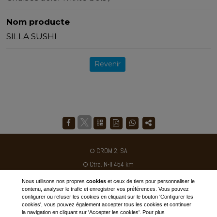
Nom producte
SILLA SUSHI
Revenir
CROM 2, SA
Ctra. N-II 454 km
Poligon industriel Galileo C / B
Nous utilisons nos propres
cookies
et ceux de tiers pour personnaliser le
contenu, analyser le trafic et enregistrer vos préférences. Vous pouvez
25180 - Alcarras - ESPAGNE
configurer ou refuser les cookies en cliquant sur le bouton 'Configurer les
cookies', vous pouvez également accepter tous les cookies et continuer
Tél. +34 973 795030
la navigation en cliquant sur 'Accepter les cookies'. Pour plus