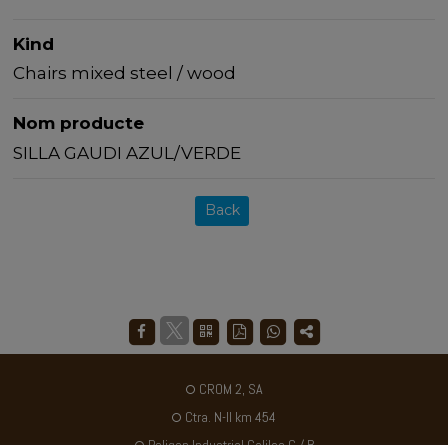
Kind
Chairs mixed steel / wood
Nom producte
SILLA GAUDI AZUL/VERDE
Back
CROM 2, SA
Ctra. N-II km 454
Poligon Industrial Galileo C / B