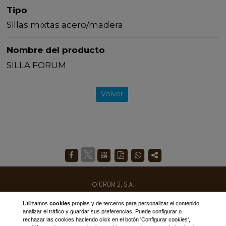
Tipo
Sillas mixtas acero/madera
Nombre del producto
SILLA FORUM
Volver
CROM 2, S.A.
Ctra. N-II km 454
Utilizamos
cookies
propias y de terceros para personalizar el contenido,
Poligon Industrial Galileo C/B
analizar el tráfico y guardar sus preferencias. Puede configurar o
rechazar las cookies haciendo click en el botón 'Configurar cookies',