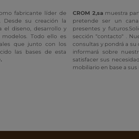
mo fabricante líder de
CROM 2,sa
muestra part
s. Desde su creación la
pretende ser un cana
 el diseno, desarrollo y
presentes y futuros.Sol
 modelos. Todo ello es
sección "contacto" . N
ales que junto con los
consultas y pondrá a su 
cido las bases de esta
informará sobre nuest
.
satisfacer sus necesida
mobiliario en base a sus