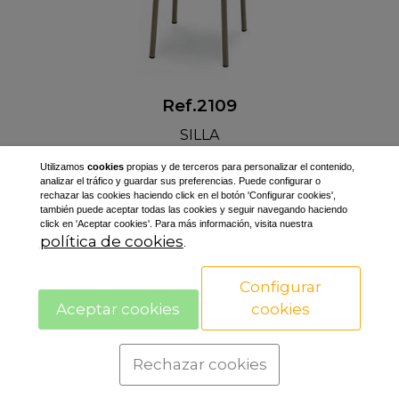
Ref.2109
SILLA
Utilizamos
cookies
propias y de terceros para personalizar el contenido,
analizar el tráfico y guardar sus preferencias. Puede configurar o
rechazar las cookies haciendo click en el botón 'Configurar cookies',
también puede aceptar todas las cookies y seguir navegando haciendo
click en 'Aceptar cookies'. Para más información, visita nuestra
política de cookies
.
Configurar
Aceptar cookies
cookies
CROM 2, S.A.
Ctra. N-II km 454
Rechazar cookies
Poligon Industrial Galileo C/B
25180 - ALCARRÀS - SPAIN