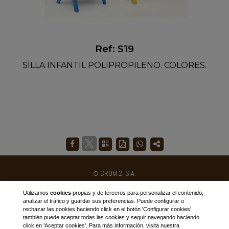
Ref: S19
SILLA INFANTIL POLIPROPILENO. COLORES.
CROM 2, S.A.
Ctra. N-II km 454
Utilizamos
cookies
propias y de terceros para personalizar el contenido,
Poligon Industrial Galileo C/B
analizar el tráfico y guardar sus preferencias. Puede configurar o
rechazar las cookies haciendo click en el botón 'Configurar cookies',
25180 - ALCARRÀS - SPAIN
también puede aceptar todas las cookies y seguir navegando haciendo
click en 'Aceptar cookies'. Para más información, visita nuestra