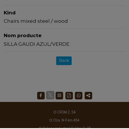
Kind
Chairs mixed steel / wood
Nom producte
SILLA GAUDI AZUL/VERDE
Back
CROM 2, SA
Ctra. N-II km 454
Poligon Industrial Galileo C / B