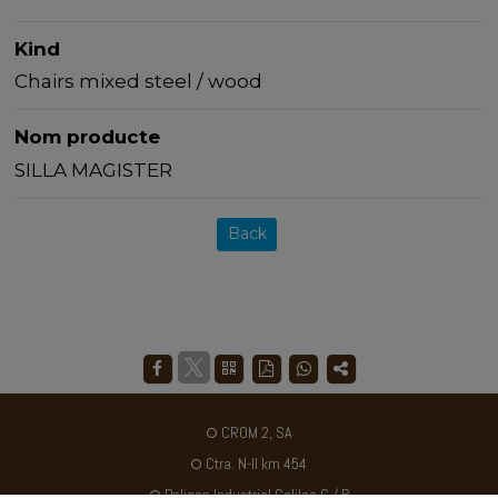
Kind
Chairs mixed steel / wood
Nom producte
SILLA MAGISTER
Back
CROM 2, SA
Ctra. N-II km 454
Poligon Industrial Galileo C / B