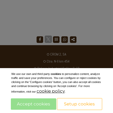
CROM 2, SA
Ctra. N-II km 454
Poligon Industrial Galileo C / B
We use our own and third-party
cookies
to personalize content, analyze
25180 - ALCARRÀS - SPAIN
traffic and save your preferences. You can configure or reject cookies by
clicking on the 'Configure cookies' button, you can also accept all cookies
Tel. +34 973 795030
and continue browsing by clicking on 'Accept cookies'. For more
cookie policy
ventas@crom2.com
information, visit our
.
Disclaimers
Accept cookies
Setup cookies