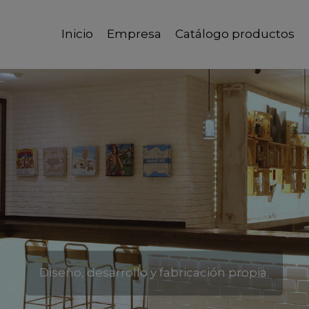
Inicio
Empresa
Catálogo productos
Líderes en mobiliario escolar y de hostelería.
Diseño, desarrollo y fabricación propia.
Calidad, fiabilidad y buen servicio.
Calidad, fiabilidad y buen servicio.