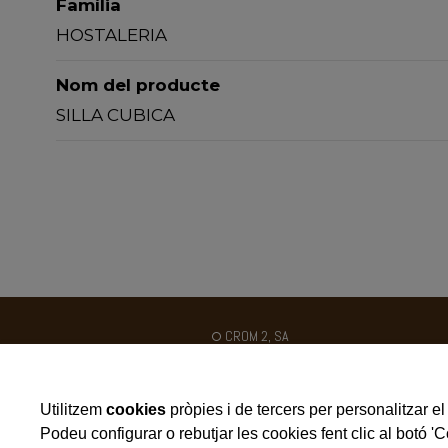
Família
HOSTALERIA
Nom del producte
SILLA CUBICA
CROM 2, SA
Ctra. N-II km 454
Poligon Industrial Galileo C / B
Utilitzem
cookies
pròpies i de tercers per personalitzar el 
25180 - ALCARRÀS - SPAIN
Podeu configurar o rebutjar les cookies fent clic al botó '