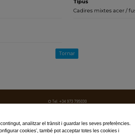
Tipus
Cadires mixtes acer / fu
Tornar
Tel. +34 973 795030
Fax. +34 973 795031
ventas@crom2.com
contingut, analitzar el trànsit i guardar les seves preferències.
Avís legal
Configurar cookies', també pot acceptar totes les cookies i